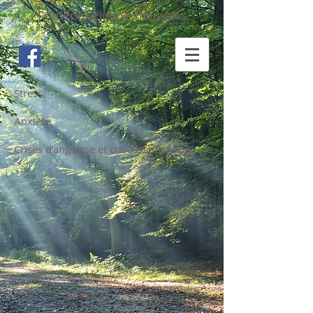
Frédéric Lejeune Thérapies
Stress,
Anxiété,
Crises d’angoisse et crises de panique.