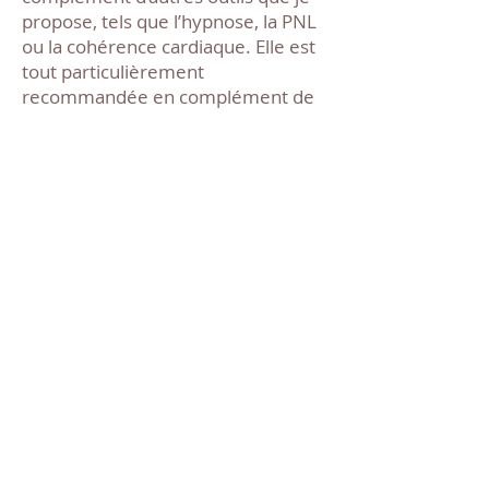
propose, tels que l’hypnose, la PNL
ou la cohérence cardiaque. Elle est
tout particulièrement
recommandée en complément de
traitements médicaux (tels que le
cancer) et paramédicaux. Elle ne
remplace cependant pas la
médecine générale. Il est important
de consulter un médecin,
notamment pour les douleurs et les
maladies.
Chaque personne étant unique, la
sensibilité à l’auriculothérapie peut
varier. Il est donc important de
savoir que cette méthode peut,
selon les personnes, générer une
sensation ponctuelle d’inconfort,
voire de douleur sur certains points