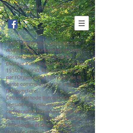
Frédéric Lejeune Thérapies
L’auriculothérapie, aussi appelée
acupuncture auriculaire, est une
discipline développée par le
Docteur Paul Nogier, dès les années
1950. En 1990, elle est reconnue
par l’Organisation Mondiale de la
Santé comme étant une branche de
l’acupuncture.
Cette méthode thérapeutique
considère l’oreille comme une
cartographie miniature du corps
humain. Selon les principes de la
réflexologie et de la médecine
chinoise, chaque point sur le