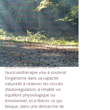
pavillon de l’oreille correspond à
une partie du corps ou à une
fonction corporelle (organes,
système nerveux, digestion,
douleurs, régulation émotionnelle,
etc.). Grâce à la stimulation de ces
zones avec des micro aiguilles
(aiguilles semi permanentes qui
tombent au bout de quelques jours
/ semaines) ou des outils
électromagnétiques
(électrostimulation ou laser),
l’auriculothérapie vise à soutenir
l’organisme dans sa capacité
naturelle à relancer les circuits
d’autorégulation, à rétablir un
équilibre physiologique ou
émotionnel, et à libérer ce qui
bloque, dans une démarche de